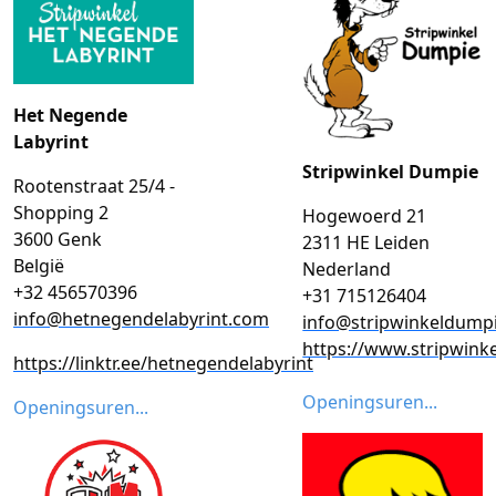
Het Negende
Labyrint
Stripwinkel Dumpie
Rootenstraat 25/4 -
Shopping 2
Hogewoerd 21
3600 Genk
2311 HE Leiden
België
Nederland
+32 456570396
+31 715126404
info@hetnegendelabyrint.com
info@stripwinkeldumpi
https://www.stripwink
https://linktr.ee/hetnegendelabyrint
Openingsuren...
Openingsuren...