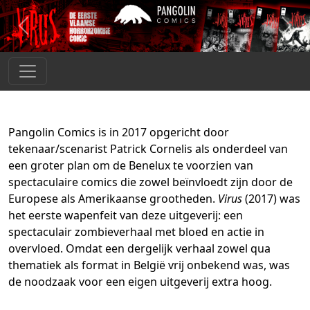
Previous
Next
PANGOLIN COMICS
HOME
Pangolin Comics is in 2017 opgericht door
ABOUT
tekenaar/scenarist Patrick Cornelis als onderdeel van
een groter plan om de Benelux te voorzien van
AUTHORS
spectaculaire comics die zowel beïnvloedt zijn door de
Europese als Amerikaanse grootheden.
Virus
(2017) was
het eerste wapenfeit van deze uitgeverij: een
NEWS
spectaculair zombieverhaal met bloed en actie in
overvloed. Omdat een dergelijk verhaal zowel qua
RESELLERS
thematiek als format in België vrij onbekend was, was
de noodzaak voor een eigen uitgeverij extra hoog.
WEBSHOP