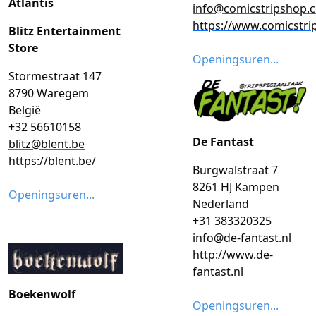
Atlantis
info@comicstripshop.
https://www.comicstr
Blitz Entertainment
Store
Openingsuren...
Stormestraat 147
8790 Waregem
België
+32 56610158
De Fantast
blitz@blent.be
https://blent.be/
Burgwalstraat 7
8261 HJ Kampen
Openingsuren...
Nederland
+31 383320325
info@de-fantast.nl
http://www.de-
fantast.nl
Boekenwolf
Openingsuren...