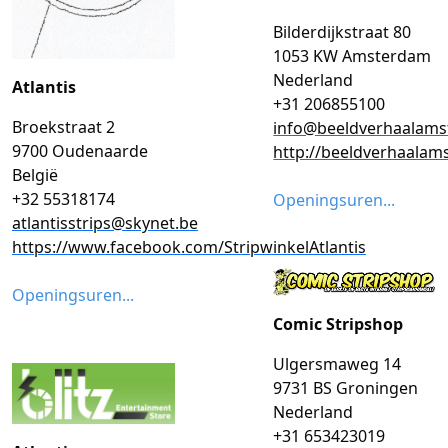
Bilderdijkstraat 80
1053 KW Amsterdam
Nederland
Atlantis
+31 206855100
Broekstraat 2
info@beeldverhaalams
9700 Oudenaarde
http://beeldverhaalam
België
+32 55318174
Openingsuren...
atlantisstrips@skynet.be
https://www.facebook.com/StripwinkelAtlantis
Openingsuren...
Comic Stripshop
Ulgersmaweg 14
9731 BS Groningen
Nederland
+31 653423019