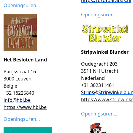
https://profbarabas.nl
Openingsuren...
Openingsuren...
Stripwinkel Blunder
Het Besloten Land
Oudegracht 203
3511 NH Utrecht
Parijsstraat 16
Nederland
3000 Leuven
+31 302311461
België
Strips@Stripwinkelblun
+32 16225840
https://www.stripwinke
info@hbl.be
https://www.hbl.be
Openingsuren...
Openingsuren...