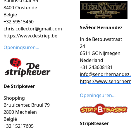
Paulusstraat 36
8400 Oostende
België
+32 59515460
SeÃ±or Hernandez
chris.collector@gmail.com
https://www.destriep.be
In de Betouwstraat
24
Openingsuren...
6511 GC Nijmegen
Nederland
+31 243608181
info@senorhernandez
https://www.senorher
De Stripkever
Openingsuren...
Shopping
Bruulcenter, Bruul 79
2800 Mechelen
België
StripBteaser
+32 15217605