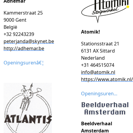
Adhemar
Kammerstraat 25
9000 Gent
België
Atomik!
+32 92243239
peterjanda@skynet.be
Stationsstraat 21
http://adhemar.be
6131 AX Sittard
Nederland
Openingsurenâ€¦
+31 464515074
info@atomik.nl
https://www.atomik.nl/
Openingsuren...
Beeldverhaal
Amsterdam