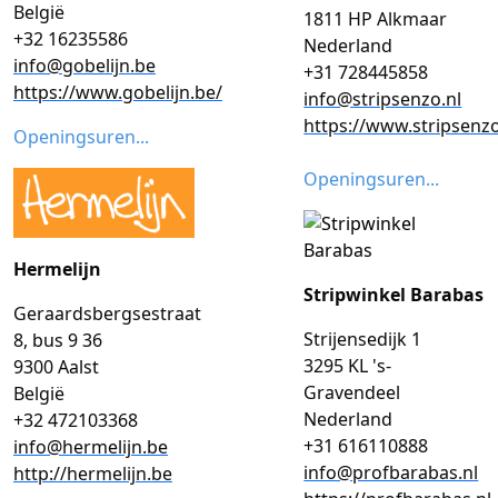
België
1811 HP Alkmaar
+32 16235586
Nederland
info@gobelijn.be
+31 728445858
https://www.gobelijn.be/
info@stripsenzo.nl
https://www.stripsenzo
Openingsuren...
Openingsuren...
Hermelijn
Stripwinkel Barabas
Geraardsbergsestraat
Strijensedijk 1
8, bus 9 36
3295 KL 's-
9300 Aalst
Gravendeel
België
Nederland
+32 472103368
+31 616110888
info@hermelijn.be
info@profbarabas.nl
http://hermelijn.be