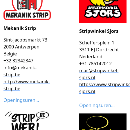
Mekanik Strip
Stripwinkel Sjors
Sint-Jacobsmarkt 73
Scheffersplein 1
2000 Antwerpen
3311 EJ Dordrecht
België
Nederland
+32 32342347
+31 786142012
info@mekanik-
mail@stripwinkel-
strip.be
sjors.nl
http://www.mekanik-
https://www.stripwinke
strip.be
sjors.nl
Openingsuren...
Openingsuren...