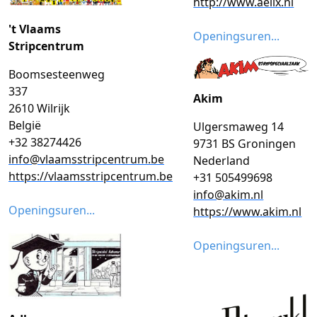
http://www.aelix.nl
't Vlaams
Openingsuren...
Stripcentrum
Boomsesteenweg
337
Akim
2610 Wilrijk
België
Ulgersmaweg 14
+32 38274426
9731 BS Groningen
info@vlaamsstripcentrum.be
Nederland
https://vlaamsstripcentrum.be
+31 505499698
info@akim.nl
Openingsuren...
https://www.akim.nl
Openingsuren...