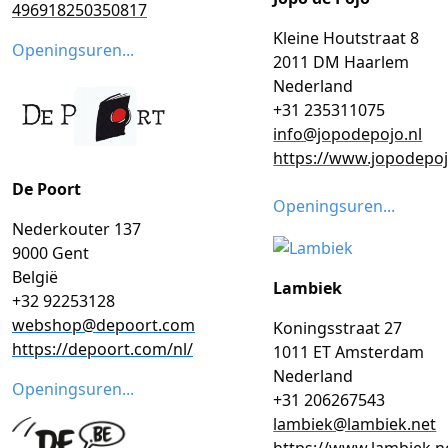
496918250350817
Kleine Houtstraat 8
Openingsuren...
2011 DM Haarlem
Nederland
+31 235311075
info@jopodepojo.nl
https://www.jopodepoj
De Poort
Openingsuren...
Nederkouter 137
9000 Gent
België
Lambiek
+32 92253128
webshop@depoort.com
Koningsstraat 27
https://depoort.com/nl/
1011 ET Amsterdam
Nederland
Openingsuren...
+31 206267543
lambiek@lambiek.net
https://www.lambiek.n