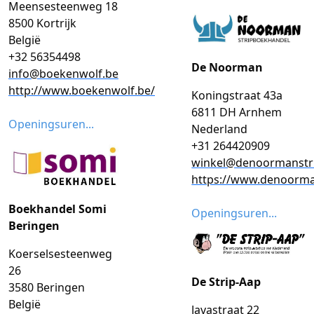
Meensesteenweg 18
8500 Kortrijk
België
+32 56354498
De Noorman
info@boekenwolf.be
http://www.boekenwolf.be/
Koningstraat 43a
6811 DH Arnhem
Openingsuren...
Nederland
+31 264420909
winkel@denoormanstri
https://www.denoorman
Boekhandel Somi
Openingsuren...
Beringen
Koerselsesteenweg
26
De Strip-Aap
3580 Beringen
België
Javastraat 22