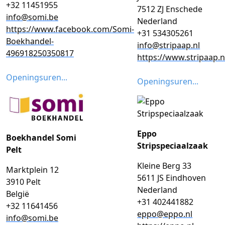
+32 11451955
7512 ZJ Enschede
info@somi.be
Nederland
https://www.facebook.com/Somi-
+31 534305261
Boekhandel-
info@stripaap.nl
496918250350817
https://www.stripaap.n
Openingsuren...
Openingsuren...
Eppo
Boekhandel Somi
Stripspeciaalzaak
Pelt
Kleine Berg 33
Marktplein 12
5611 JS Eindhoven
3910 Pelt
Nederland
België
+31 402441882
+32 11641456
eppo@eppo.nl
info@somi.be