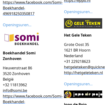
https://eppo.nl
https://www.facebook.com/Somi-
Boekhandel-
Openingsuren...
496918250350817
Openingsuren...
Het Gele Teken
Grote Oost 35
1621 BR Hoorn
Boekhandel Somi
Nederland
Zonhoven
+31 229218623
hetgeleteken@quicknet
Heuvenstraat 86
http://hetgeleteken.nl
3520 Zonhoven
België
Openingsuren...
+32 11813962
info@somi.be
https://www.facebook.com/Somi-
Boekhandel-
Jopo de Pojo