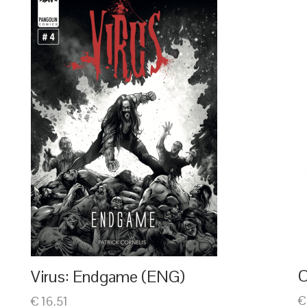
O
Virus: Endgame (ENG)
€
€ 16.51