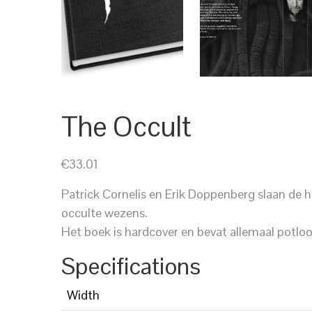
CART
PARTNERS
REDEEM
The Occult
€33.01
Patrick Cornelis en Erik Doppenberg slaan de ha
occulte wezens.
Het boek is hardcover en bevat allemaal potlo
Specifications
Width