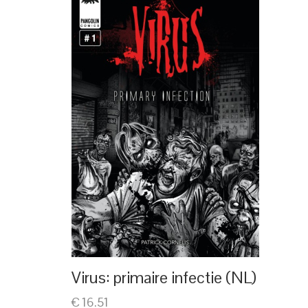
Virus: primaire infectie (NL)
€ 16.51