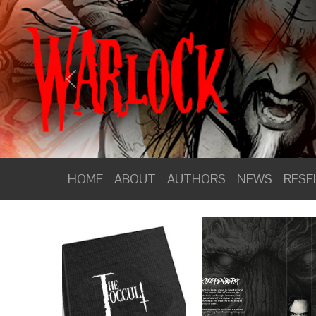
PANGOLIN COMICS
Previous
HOME
ABOUT
HOME
ABOUT
AUTHORS
NEWS
RESE
AUTHORS
NEWS
RESELLERS
WEBSHOP