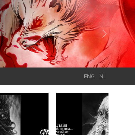
Next
ENG
NL