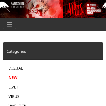
Previous
Next
PANGOLIN COMICS
HOME
ABOUT
Categories
AUTHORS
DIGITAL
NEWS
NEW
LIVET
RESELLERS
VIRUS
WEBSHOP
WARLOCK